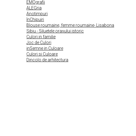
EMOgrafii
ALEGria
Anotimpuri
înChipuiri
Blouse roumaine, femme roumaine- Lisabona
Sibiu - Siluetele orașului istoric
Culori in familie
Joc de Culori
inSemne in Culoare
Culori si Culoare
Dincolo de arhitectura