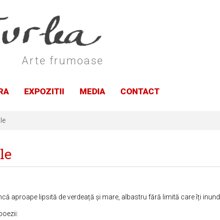
Arte frumoase
RA
EXPOZITII
MEDIA
CONTACT
le
le
că aproape lipsită de verdeață și mare, albastru fără limită care îți inund
oezii: