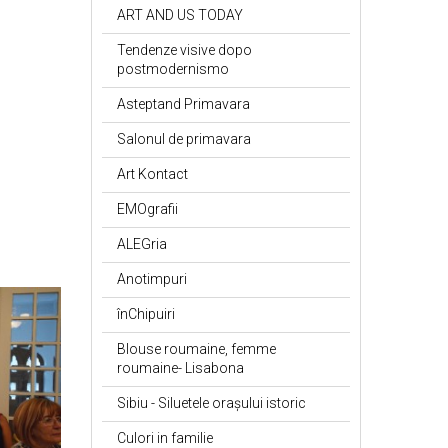
ART AND US TODAY
Tendenze visive dopo
postmodernismo
Asteptand Primavara
Salonul de primavara
Art Kontact
EMOgrafii
ALEGria
Anotimpuri
înChipuiri
Blouse roumaine, femme
roumaine- Lisabona
Sibiu - Siluetele orașului istoric
Culori in familie